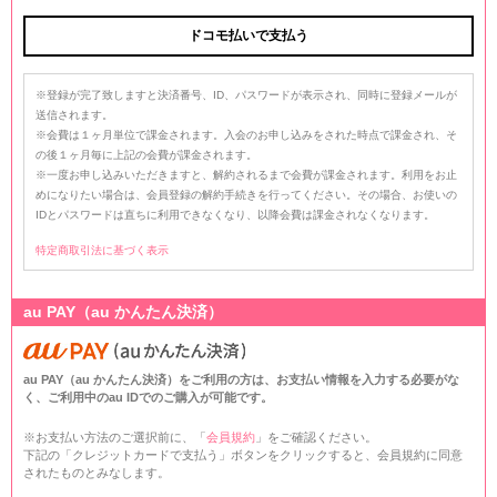
※登録が完了致しますと決済番号、ID、パスワードが表示され、同時に登録メールが
送信されます。
※会費は１ヶ月単位で課金されます。入会のお申し込みをされた時点で課金され、そ
の後１ヶ月毎に上記の会費が課金されます。
※一度お申し込みいただきますと、解約されるまで会費が課金されます。利用をお止
めになりたい場合は、会員登録の解約手続きを行ってください。その場合、お使いの
IDとパスワードは直ちに利用できなくなり、以降会費は課金されなくなります。
特定商取引法に基づく表示
au PAY（au かんたん決済）
au PAY（au かんたん決済）をご利用の方は、お支払い情報を入力する必要がな
く、ご利用中のau IDでのご購入が可能です。
※お支払い方法のご選択前に、「
会員規約
」をご確認ください。
下記の「クレジットカードで支払う」ボタンをクリックすると、会員規約に同意
されたものとみなします。