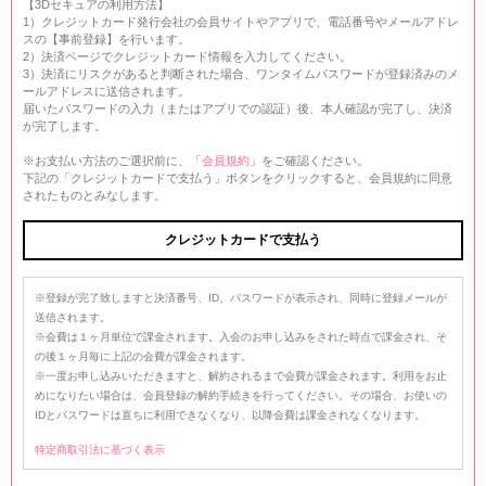
【3Dセキュアの利用方法】
1）クレジットカード発行会社の会員サイトやアプリで、電話番号やメールアドレ
スの【事前登録】を行います。
2）決済ページでクレジットカード情報を入力してください。
3）決済にリスクがあると判断された場合、ワンタイムパスワードが登録済みのメ
ールアドレスに送信されます。
届いたパスワードの入力（またはアプリでの認証）後、本人確認が完了し、決済
が完了します。
※お支払い方法のご選択前に、「
会員規約
」をご確認ください。
下記の「クレジットカードで支払う」ボタンをクリックすると、会員規約に同意
されたものとみなします。
※登録が完了致しますと決済番号、ID、パスワードが表示され、同時に登録メールが
送信されます。
※会費は１ヶ月単位で課金されます。入会のお申し込みをされた時点で課金され、そ
の後１ヶ月毎に上記の会費が課金されます。
※一度お申し込みいただきますと、解約されるまで会費が課金されます。利用をお止
めになりたい場合は、会員登録の解約手続きを行ってください。その場合、お使いの
IDとパスワードは直ちに利用できなくなり、以降会費は課金されなくなります。
特定商取引法に基づく表示