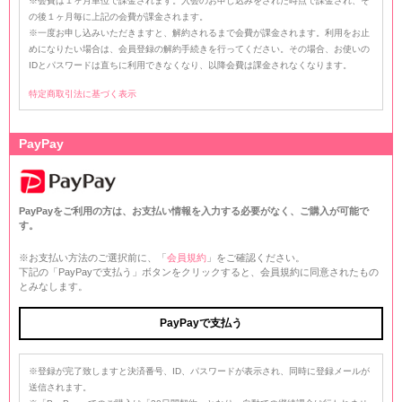
※会費は１ヶ月単位で課金されます。入会のお申し込みをされた時点で課金され、そ
の後１ヶ月毎に上記の会費が課金されます。
※一度お申し込みいただきますと、解約されるまで会費が課金されます。利用をお止
めになりたい場合は、会員登録の解約手続きを行ってください。その場合、お使いの
IDとパスワードは直ちに利用できなくなり、以降会費は課金されなくなります。
特定商取引法に基づく表示
PayPay
PayPayをご利用の方は、お支払い情報を入力する必要がなく、ご購入が可能で
す。
※お支払い方法のご選択前に、「
会員規約
」をご確認ください。
下記の「PayPayで支払う」ボタンをクリックすると、会員規約に同意されたもの
とみなします。
※登録が完了致しますと決済番号、ID、パスワードが表示され、同時に登録メールが
送信されます。