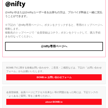
@nifty IDまたは@niftyユーザー名をお持ちの方は、プロバイダ料金と一緒に支払
うことができます。
※下記の「@nifty専用ページへ」ボタンをクリックすると、専用のトップページへ
移動します。
移動先のトップページで「会員登録はコチラ」ボタンをクリックして、購入手続
きを行なってください。
@nifty専用ページへ
BOMB.TVに関する各種お問い合わせや、ご意見・ご感想などは、下記の「お問い合わせ
フォーム」からお願いいたします。
BOMB.tv お問い合わせフォーム
会員登録後、会員ページにアクセス出来ない等の問題があった時には、下記リンクの
「よくあるご質問」等をご参考ください。
about BOMB.tv