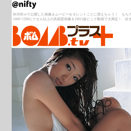
BOMB.tvで公開した画像＆ムービーをタレントごとに買えちゃう！ も
1600×1200ピクセル以上の高画質画像＆1Mの超ビック動画で大満足！ 好