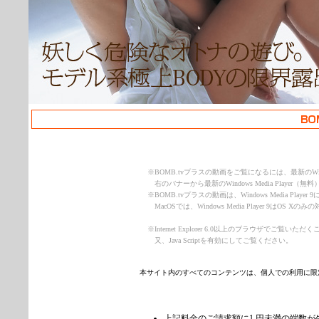
※
BOMB.tvプラスの動画をご覧になるには、最新のWindow
右のバナーから最新のWindows Media Play
※
BOMB.tvプラスの動画は、Windows Media Play
MacOSでは、Windows Media Player 9はOS 
※
Internet Explorer 6.0以上のブラウザでご覧
又、Java Scriptを有効にしてご覧ください。
本サイト内のすべてのコンテンツは、個人での利用に限
上記料金のご請求額に1 円未満の端数