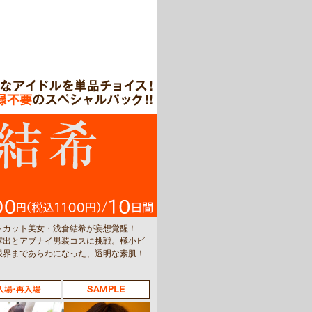
トカット美女・浅倉結希が妄想覚醒！
露出とアブナイ男装コスに挑戦。極小ビ
限界まであらわになった、透明な素肌！