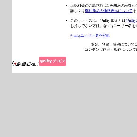
上記料金のご請求額に1 円未満の端数
詳しくは
弊社商品の価格表示について
を
このサービスは、@nifty IDまたは
@nif
お持ちでない方は、@niftyユーザー
@niftyユーザー名を登録
課金、登録・解除について
コンテンツ内容、動作について