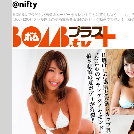
BOMB.tvで公開した画像＆ムービーをタレントごとに買えちゃう！ も
1600×1200ピクセル以上の高画質画像＆1Mの超ビック動画で大満足！ 好