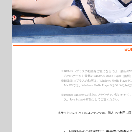
※
BOMB.tvプラスの動画をご覧になるには、最新のWindow
右のバナーから最新のWindows Media Play
※
BOMB.tvプラスの動画は、Windows Media Play
MacOSでは、Windows Media Player 9はOS 
※
Internet Explorer 6.0以上のブラウザでご覧
又、Java Scriptを有効にしてご覧ください。
本サイト内のすべてのコンテンツは、個人での利用に限
上記料金のご請求額に1 円未満の端数