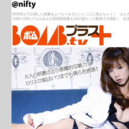
BOMB.tvで公開した画像＆ムービーをタレントごとに買えちゃう！ も
1600×1200ピクセル以上の高画質画像＆1Mの超ビック動画で大満足！ 好