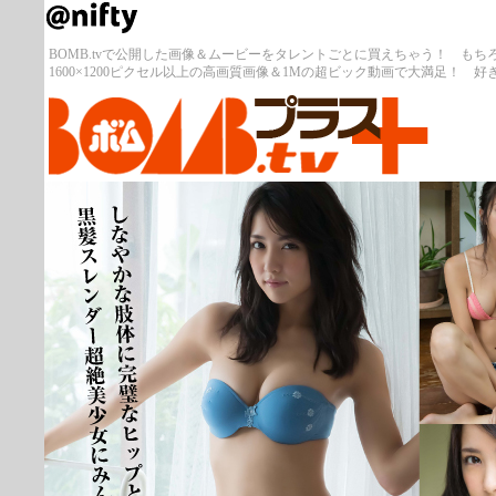
BOMB.tvで公開した画像＆ムービーをタレントごとに買えちゃう！ も
1600×1200ピクセル以上の高画質画像＆1Mの超ビック動画で大満足！ 好