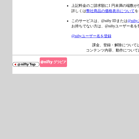
上記料金のご請求額に1 円未満の端数
詳しくは
弊社商品の価格表示について
を
このサービスは、@nifty IDまたは
@nif
お持ちでない方は、@niftyユーザー
@niftyユーザー名を登録
課金、登録・解除について
コンテンツ内容、動作について