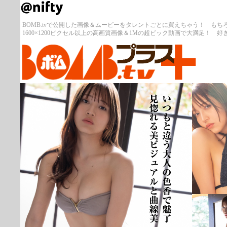
BOMB.tvで公開した画像＆ムービーをタレントごとに買えちゃう！ も
1600×1200ピクセル以上の高画質画像＆1Mの超ビック動画で大満足！ 好