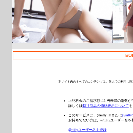
本サイト内のすべてのコンテンツは、個人での利用に限
上記料金のご請求額に1 円未満の端数
詳しくは
弊社商品の価格表示について
を
このサービスは、@nifty IDまたは
@nif
お持ちでない方は、@niftyユーザー
@niftyユーザー名を登録